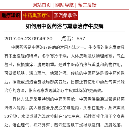
|
|
网站首页
网站导航
留言反馈
熏疗知识
中药熏蒸疗法
蒸汽桑拿浴
如何用中医药浴与熏蒸治疗牛皮癣
2017-05-23 09:46:30 点击：
557
中医药浴是中医治疗疾病的常用方法之一。
牛皮癣
的临床发病具
有冬重夏轻的特点，冬季寒冷干燥，人体皮毛肌肤腠理闭塞，气血
凝滞，皮损瘙痒、脱屑加重。通过中医药浴热气熏蒸和药物作用，
可滋润肌肤，活血理气，病邪外泻。传统的中医药浴是将中药煎熬
后，擦洗或浸泡全身及局部病变处。目前还有使用中药蒸气熏蒸舱
治疗的方法，临床观察发现其治疗牛皮癣比药浴更高效。
具体方法是采用特制的中药熏蒸舱，中药煮沸后通过管道将蒸
汽进入舱内，病人暴露全身皮肤坐进舱内，头部在舱外，蒸汽熏蒸
30分钟，水温或蒸汽温度控制在45℃左右。药
性
直接作用于全身患
处，活血理气，病邪外泻；蒸汽使皮肤干燥得以滋润，皮屑脱落。