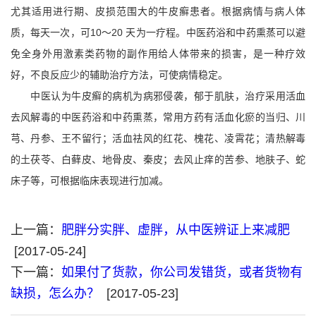
尤其适用进行期、皮损范围大的牛皮癣患者。根据病情与病人体
质，每天一次，可10～20 天为一疗程。中医药浴和中药熏蒸可以避
免全身外用激素类药物的副作用给人体带来的损害，是一种疗效
好，不良反应少的辅助治疗方法，可使病情稳定。
中医认为牛皮癣的病机为病邪侵袭，郁于肌肤，治疗采用活血
去风解毒的中医药浴和中药熏蒸，常用方药有活血化瘀的当归、川
芎、丹参、王不留行；活血祛风的红花、槐花、凌霄花；清热解毒
的土茯苓、白藓皮、地骨皮、秦皮；去风止痒的苦参、地肤子、蛇
床子等，可根据临床表现进行加减。
上一篇：
肥胖分实胖、虚胖，从中医辨证上来减肥
[2017-05-24]
下一篇：
如果付了货款，你公司发错货，或者货物有
缺损，怎么办？
[2017-05-23]