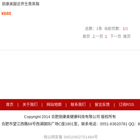
丽康美腿足养生熏蒸箱
¥680
总数：1条 当前页数：
1
/1
首页 上一页
1
下一页 尾页
首页
|
关于我们
|
网站地图
|
联系我们
|
留言反馈
|
订阅RSS
Copyright 2014 合肥丽康美健康科技有限公司 版权所有
合肥市望江西路69号西湖国际广场C座1801室，联系电话：0551-63620781 QQ：854
皖公网安备 34010402701484号