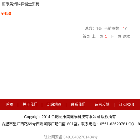
丽康美妇科保健坐熏椅
¥450
总数：1条 当前页数：
1
/1
首页 上一页
1
下一页 尾页
首页
|
关于我们
|
网站地图
|
联系我们
|
留言反馈
|
订阅RSS
Copyright 2014 合肥丽康美健康科技有限公司 版权所有
合肥市望江西路69号西湖国际广场C座1801室，联系电话：0551-63620781 QQ：854
皖公网安备 34010402701484号